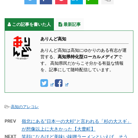
この記事を書いた人
最新記事
ありんど高知
ありんど高知は高知にゆかりのある有志が運
営する、
高知県特化型ローカルメディア
で
す。 高知県民だからこそ分かる有益な情報
を、記事にして随時配信しています。
-
高知のアレコレ
PREV
嶺北にある”日本一の大杉”と言われる「杉の大スギ」
が想像以上に大きかった【大豊町】
NEXT
笑顔になるほど美味い味噌ラーメンといえば、そう