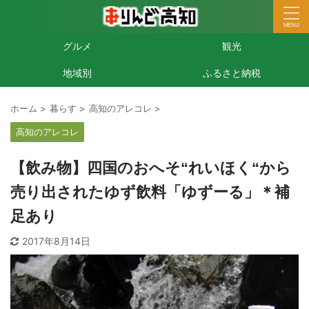
グルメ
観光
地域別
ふるさと納税
ホーム
>
暮らす
>
高知のアレコレ
>
高知のアレコレ
【飲み物】四国のおへそ“れいほく“から
売り出されたゆず飲料「ゆずーる」＊補
足あり
2017年8月14日