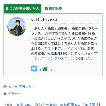
この記事を書いた人
最新記事
シオ(しおちゃん）
「ありんど高知」編集長。 高知県在住フリー
ランス。 東京で数年働いた後に高知へ帰高。
一度県外に出たからこそ気づいた高知の良さ
を全国に知ってほしくてありんど高知を立ち
上げる。アウトドアとバイクと狩猟が趣味。
高知空港から送迎無料のレンタカーショップ
「
ジムニーレンタルズ
」はじめました。
-
カフェ
,
西部エリア
-
四万十市
PREV
創業60年！高知市の老舗中華料理屋さん「華珍園 別