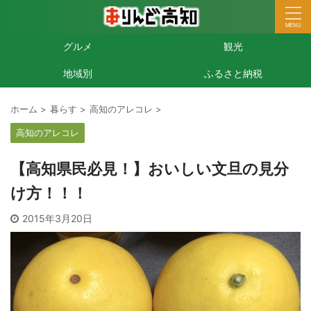
グルメ
観光
地域別
ふるさと納税
ホーム
>
暮らす
>
高知のアレコレ
>
高知のアレコレ
【高知県民必見！】おいしい文旦の見分
け方！！！
2015年3月20日