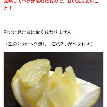
完熟してヘタが取れたもので、甘い文旦とのこ
と！
剥いた見た目は全く変わりません。
（左の2つがヘタ無し、右の2つがヘタ付き）