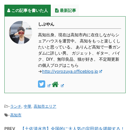
この記事を書いた人
最新記事
しぶやん
高知出身。現在は高知市内に在住しながらシ
ェアハウスを運営中。 高知をもっと楽しくし
たいと思っている。 ありんど高知で一番ガン
ダムに詳しい男。 ガジェット、ギター、バイ
ク、DIY、無印良品、猫が好き。 不定期更新
の個人ブログはこちら
→
http://yorozuya.officeblog.jp
-
ランチ
,
中華
,
高知市エリア
-
高知市
PREV
【土佐清水市】全国的に大人気の宗田節を堪能する！