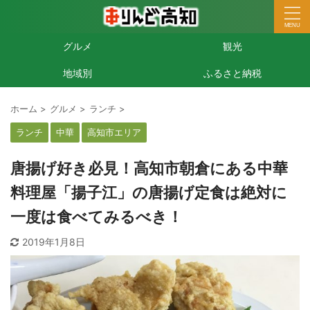
グルメ
観光
地域別
ふるさと納税
ホーム
>
グルメ
>
ランチ
>
ランチ
中華
高知市エリア
唐揚げ好き必見！高知市朝倉にある中華
料理屋「揚子江」の唐揚げ定食は絶対に
一度は食べてみるべき！
2019年1月8日