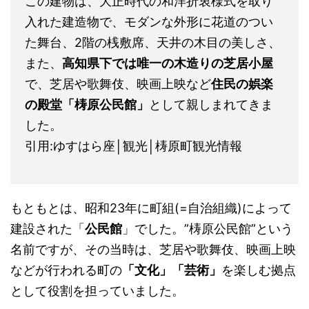
この建物は、大正時代の和洋折衷様式を取り
入れた建造物で、モダンな外形に花道のつい
た舞台、2階の桟敷席、天井の木目の美しさ、
また、
高知県下では唯一の木造りの芝居小屋
で、芝居や歌舞伎、映画上映など
住民の娯楽
の殿堂「梼原公民館」
として親しまれてきま
した。
引用:ゆすはら座│観光│梼原町観光情報
もともとは、昭和23年に町組(=自治組織)によって
建設された「
公民館
」でした。”梼原公民館”という
名前ですが、その当時は、芝居や歌舞伎、映画上映
などが行われる町の
「文化」「芸術」
を楽しむ拠点
として役割を担っていました。