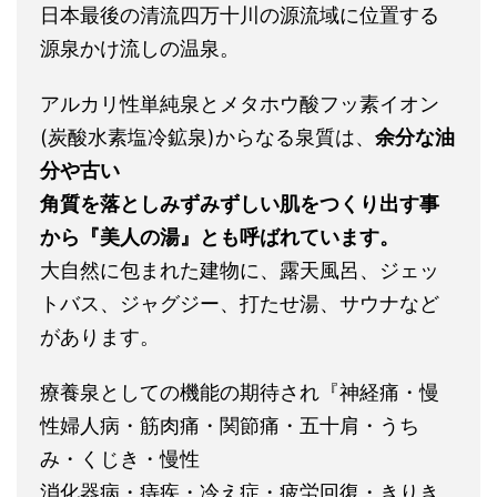
日本最後の清流四万十川の源流域に位置する
源泉かけ流しの温泉。
アルカリ性単純泉とメタホウ酸フッ素イオン
(炭酸水素塩冷鉱泉)からなる泉質は、
余分な油
分や古い
角質を落としみずみずしい肌をつくり出す事
から『美人の湯』とも呼ばれています。
大自然に包まれた建物に、露天風呂、ジェッ
トバス、ジャグジー、打たせ湯、サウナなど
があります。
療養泉としての機能の期待され『神経痛・慢
性婦人病・筋肉痛・関節痛・五十肩・うち
み・くじき・慢性
消化器病・痔疾・冷え症・疲労回復・きりき