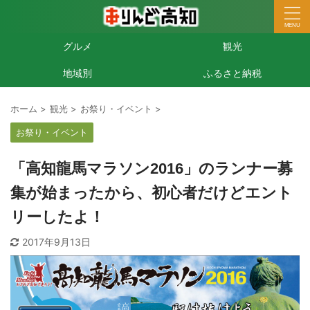
グルメ
観光
地域別
ふるさと納税
ホーム
>
観光
>
お祭り・イベント
>
お祭り・イベント
「高知龍馬マラソン2016」のランナー募
集が始まったから、初心者だけどエント
リーしたよ！
2017年9月13日