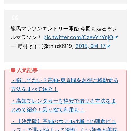
龍馬マラソンエントリー開始 今回も走るぞフ
ルマラソン！
pic.twitter.com/CzevYhYnjO
— 野村 雅仁 (@third0919)
2015, 9月 17
人気記事
・損してない？高知-東京間をお得に移動する
方法をすべて紹介！
・高知でレンタカーを格安で借りる方法をま
とめて紹介！乗り捨て利用も！
・【決定版】高知のホテルは極上の朝食ビュ
ッフェで選べ!泊まって後悔しない朝食が美味