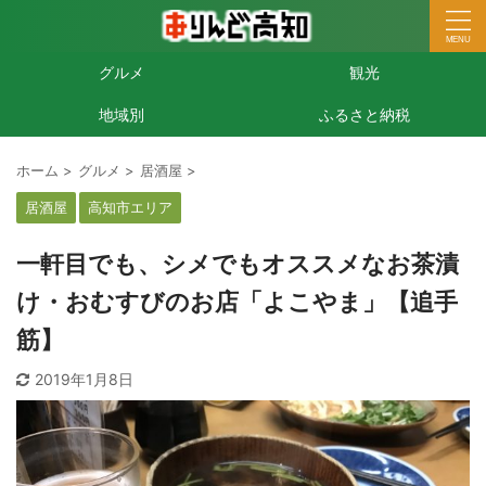
グルメ
観光
地域別
ふるさと納税
ホーム
>
グルメ
>
居酒屋
>
居酒屋
高知市エリア
一軒目でも、シメでもオススメなお茶漬
け・おむすびのお店「よこやま」【追手
筋】
2019年1月8日