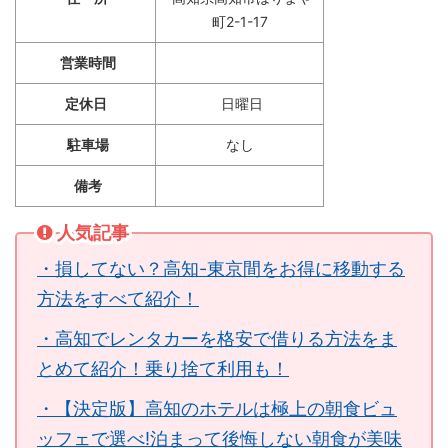
町2-1-17
営業時間
定休日
日曜日
駐車場
なし
備考
人気記事
・損してない？高知-東京間をお得に移動する
方法をすべて紹介！
・高知でレンタカーを格安で借りる方法をま
とめて紹介！乗り捨て利用も！
・【決定版】高知のホテルは極上の朝食ビュ
ッフェで選べ!泊まって後悔しない朝食が美味