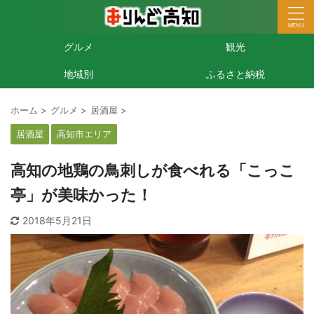
グルメ
観光
地域別
ふるさと納税
ホーム
>
グルメ
>
居酒屋
>
居酒屋
高知市エリア
高知の地鶏の鳥刺しが食べれる「こっこ
亭」が美味かった！
2018年5月21日