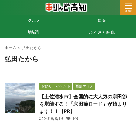
グルメ
観光
地域別
ふるさと納税
ホーム
>
弘田たから
弘田たから
お祭り・イベント
西部エリア
【土佐清水市】全国的に大人気の宗田節
を堪能する！「宗田節ロード」が始まり
ます！！【PR】
2018/8/19
PR