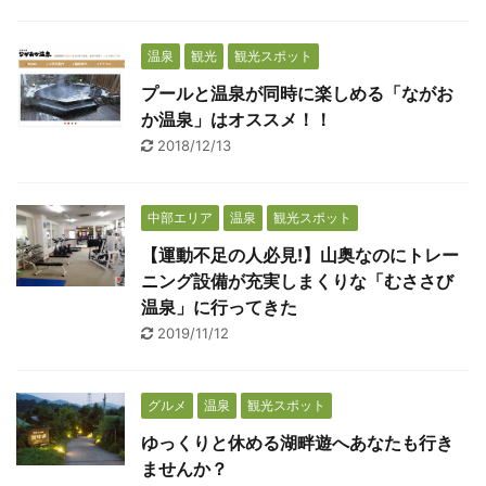
温泉
観光
観光スポット
プールと温泉が同時に楽しめる「ながお
か温泉」はオススメ！！
2018/12/13
中部エリア
温泉
観光スポット
【運動不足の人必見!】山奥なのにトレー
ニング設備が充実しまくりな「むささび
温泉」に行ってきた
2019/11/12
グルメ
温泉
観光スポット
ゆっくりと休める湖畔遊へあなたも行き
ませんか？