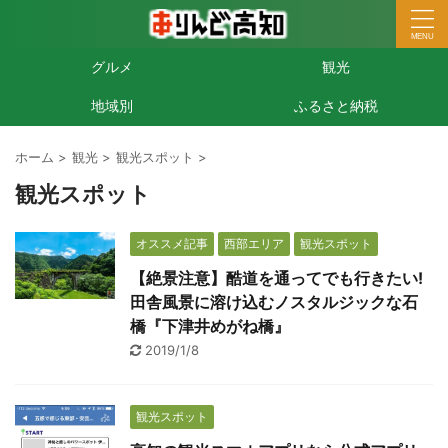
グルメ
観光
地域別
ふるさと納税
ホーム
>
観光
>
観光スポット
>
観光スポット
オススメ記事
西部エリア
観光スポット
【絶景注意】酷道を通ってでも行きたい!
田舎風景に溶け込むノスタルジックな石
橋『下津井めがね橋』
2019/1/8
観光スポット