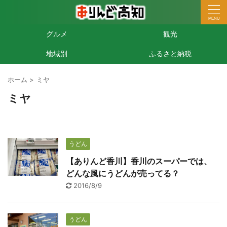
グルメ
観光
地域別
ふるさと納税
ホーム
>
ミヤ
ミヤ
うどん
【ありんど香川】香川のスーパーでは、
どんな風にうどんが売ってる？
2016/8/9
うどん