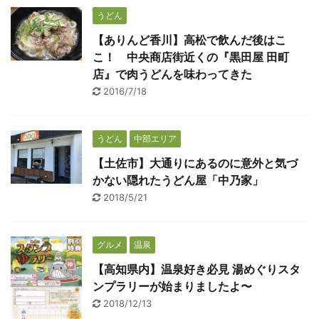
うどん
【ありんど香川】高松で飲んだ後はこ
こ！ 中央商店街近くの『黒田屋 田町
店』で肉うどんを味わってきた
2016/7/18
うどん
中部エリア
【土佐市】大通りにあるのに意外と気づ
かない隠れたうどん屋「中乃家」
2018/5/21
グルメ
温泉
【高知県内】温泉好き必見 湯めぐりスタ
ンプラリーが始まりましたよ〜
2018/12/13