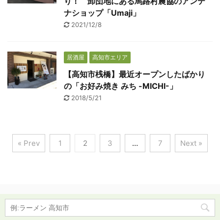
り！ 卸団地にある馬路村農協のアンテ
ナショップ「Umaji」
2021/12/8
居酒屋
高知市エリア
【高知市桟橋】最近オープンしたばかり
の「お好み焼き みち -MICHI-」
2018/5/21
« Prev
1
2
3
…
7
Next »