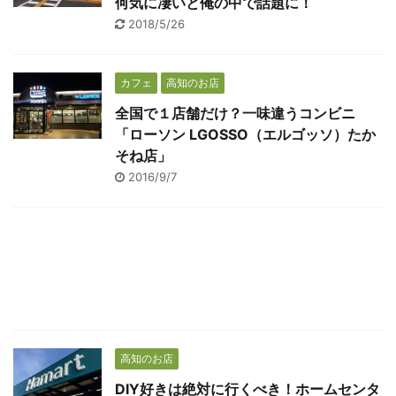
何気に凄いと俺の中で話題に！
2018/5/26
カフェ
高知のお店
全国で１店舗だけ？一味違うコンビニ
「ローソン LGOSSO（エルゴッソ）たか
そね店」
2016/9/7
高知のお店
DIY好きは絶対に行くべき！ホームセンタ