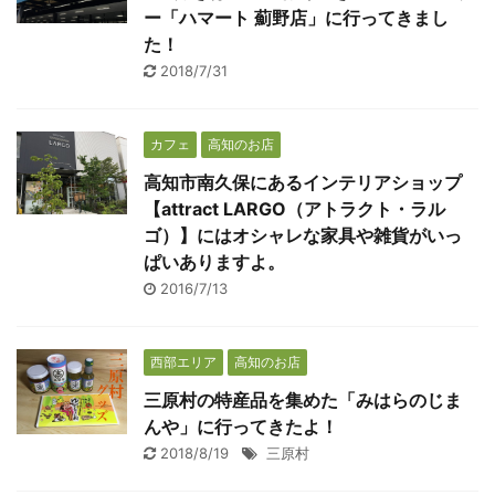
ー「ハマート 薊野店」に行ってきまし
た！
2018/7/31
カフェ
高知のお店
高知市南久保にあるインテリアショップ
【attract LARGO（アトラクト・ラル
ゴ）】にはオシャレな家具や雑貨がいっ
ぱいありますよ。
2016/7/13
西部エリア
高知のお店
三原村の特産品を集めた「みはらのじま
んや」に行ってきたよ！
2018/8/19
三原村