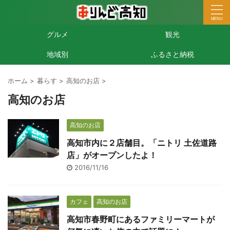
グルメ
観光
地域別
ふるさと納税
ホーム
>
暮らす
>
高知のお店
>
高知のお店
高知のお店
高知市内に２店舗目。「ニトリ 土佐道路
店」がオープンしたよ！
2016/11/16
カフェ
高知のお店
高知市春野町にあるファミリーマートが